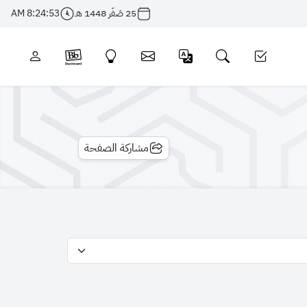
25 صَفَر 1448 هـ
8:24:53 AM
مشاركة الصفحة