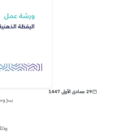
29 جمادى الأولى 1447
يسرّ وح
وذلك يوم الخم