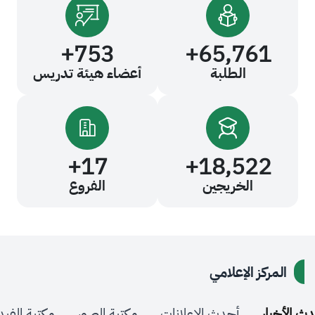
+
753
+
65,76
الطلبة
أعضاء هيئة تدريس
+
17
+
18,52
الخريجين
الفروع
كز الإعلامي
ر
أحدث الإعلانات
مكتبة الصور
مكتبة الفيديو