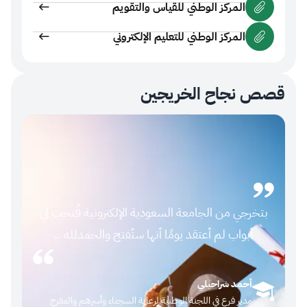
المركز الوطني للقياس والتقويم
المركز الوطني للتعليم الإلكتروني
 نجاح الخريجين
خرجي من الجامعة السعودية الإلكترونية فُتحت لي
الجامع
أبواب لم أعتقد يومًا أنها ستُفتح والحمدلله ..
أحمد شراحيلي
مدير فرع في اللجنة الوطنية لرعاية السجناء وأسرهم والمفرج