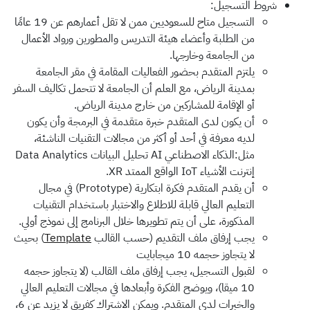
شروط التسجيل:
التسجيل متاح للسعوديين ممن لا تقل أعمارهم عن 19 عامًا
من الطلبة وأعضاء هيئة التدريس والمطورين ورواد الأعمال
من الجامعة وخارجها.
يلتزم المتقدم بحضور الفعاليات المقامة في مقر الجامعة
بمدينة الرياض، مع العلم أن الجامعة لا تتحمل تكاليف السفر
أو الإقامة للمشاركين من خارج مدينة الرياض.
أن يكون لدى المتقدم خبرة متقدمة في البرمجة وأن يكون
لديه معرفة في أحد أو أكثر من مجالات التقنيات الناشئة،
مثل:الذكاء الاصطناعي AI تحليل البيانات Data Analytics
إنترنت الأشياء IoT الواقع الممتد XR.
أن يقدم المتقدم فكرة ابتكارية (Prototype) في مجال
التعليم العالي قابلة للاطلاع والاختبار باستخدام التقنيات
المذكورة، على أن يتم تطويرها خلال البرنامج إلى نموذج أولي.
يجب إرفاق ملف التقديم (حسب القالب
Template
) بحيث
لا يتجاوز حجمه 10 ميجابايت
لقبول التسجيل، يجب إرفاق ملف القالب (لا يتجاوز حجمه
10 ميقا)، ويوضح الفكرة وأبعادها في مجالات التعليم العالي
والخبرات لدى المتقدم. ويمكن الاشتراك كفريق لا يزيد عن 6،