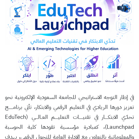
في إطار التوجه الاستراتيجي للجامعة السعودية الإلكترونية نحو
تعزيز دورها الريادي في التعليم الرقمي والابتكار، تأتي برنامـــــــج
تحدّي الابتكـــــار في تقنيــــــات التعليـــــم العــالــــي (EduTech
Launchpad)، كمبادرة مؤسسية تقودها كلية الحوسبة
والمعلوماتية بالتعاون مع الإدارة العامة للتحول الرقمي، بهدف