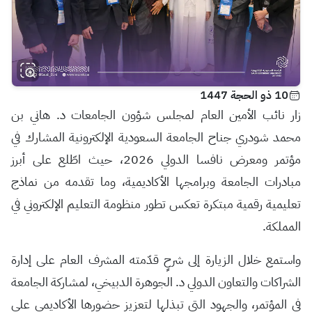
10 ذو الحجة 1447
زار نائب الأمين العام لمجلس شؤون الجامعات د. هاني بن
محمد شودري جناح الجامعة السعودية الإلكترونية المشارك في
مؤتمر ومعرض نافسا الدولي 2026، حيث اطّلع على أبرز
مبادرات الجامعة وبرامجها الأكاديمية، وما تقدمه من نماذج
تعليمية رقمية مبتكرة تعكس تطور منظومة التعليم الإلكتروني في
المملكة.
واستمع خلال الزيارة إلى شرحٍ قدّمته المشرف العام على إدارة
الشراكات والتعاون الدولي د. الجوهرة الدبيخي، لمشاركة الجامعة
في المؤتمر، والجهود التي تبذلها لتعزيز حضورها الأكاديمي على