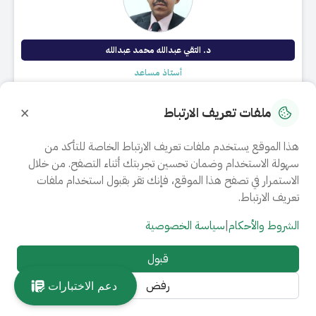
د. التقي عبدالله محمد عبدالله
أستاذ مساعد
e.abdullah@seu.edu.sa
×
ملفات تعريف الارتباط
​ قسم الصحة العامة
فرع أبها
هذا الموقع يستخدم ملفات تعريف الارتباط الخاصة للتأكد من
السيرة الذاتية
سهولة الاستخدام وضمان تحسين تجربتك أثناء التصفح. من خلال
الاستمرار في تصفح هذا الموقع، فإنك تقر بقبول استخدام ملفات
تعريف الارتباط.
الشروط والأحكام
|
سياسة الخصوصية
قبول
رفض
دعم الاختبارات
د.عفاف عبدالله محمد مسعد