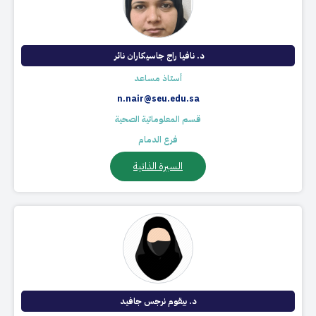
د. نافيا راج جاسيكاران نائر ​
أستاذ مساعد
n.nair@seu.edu.sa
قسم المعلوماتية الصحية
فرع الدمام
السيرة الذاتية
د. بيقوم نرجس جافيد