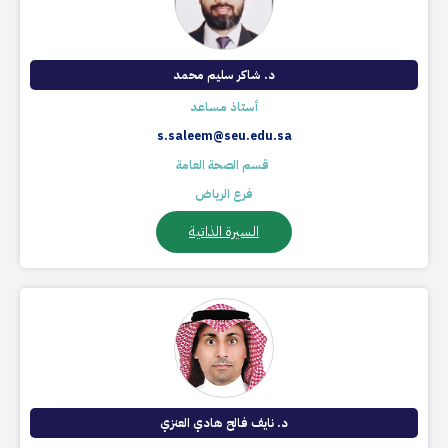
د. شاكر سليم محمد
أستاذ مساعد​
s.saleem@seu.edu.sa
​ قسم الصحة العامة
فرع الرياض
السيرة الذاتية
د. نايف فالح هادي العنزي