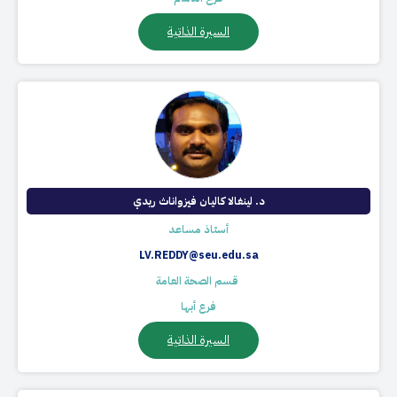
السيرة الذاتية
د. لينغالا كاليان فيزواناث ريدي
أستاذ مساعد
LV.REDDY@seu.edu.sa
​ قسم الصحة العامة
فرع أبها
السيرة الذاتية