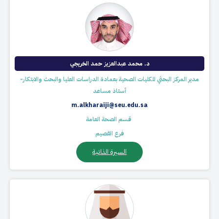
د. محمد عبدالعزيز حمد الخريجي
مدير المركز البحثي للكليات الصحية بعمادة الدراسات العليا والبحث والابتكار-
أستاذ مساعد
m.alkharaiji@seu.edu.sa
​ قسم الصحة العامة
فرع القصيم
السيرة الذاتية