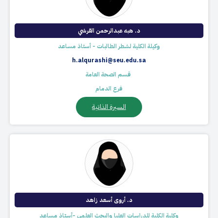
د. هبه عبدالرحمن القرشي
وكيلة الكلية لشطر الطالبات - أستاذ مساعد
h.alqurashi@seu.edu.sa
​ قسم الصحة العامة
فرع الدمام
السيرة الذاتية
د. أروى أسعد زاهد
وكلية الكلية للدراسات العليا والبحث العلمي -أستاذ مساعد