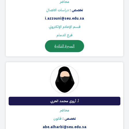
محاضر
تخصص :
دراسات الاتصال
i.azzouni@seu.edu.sa
قسم الإعلام الإلكتروني
فرع الدمام
السيرة الذاتية
أ. أروى محمد الحربي
محاضر
تخصص :
قانون
abe.alharbi@seu.edu.sa