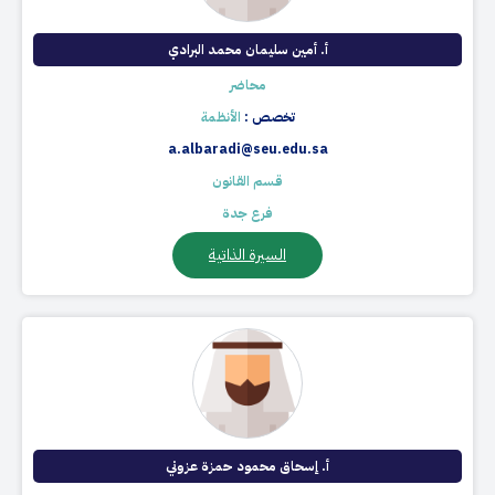
أ. أمين سليمان محمد البرادي
محاضر
تخصص :
الأنظمة
a.albaradi@seu.edu.sa
قسم القانون
فرع جدة
السيرة الذاتية
أ. إسحاق محمود حمزة عزوني