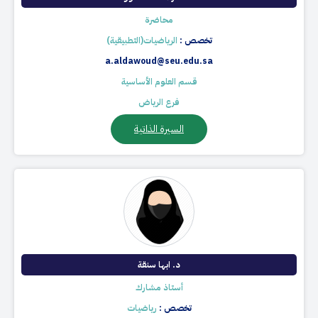
محاضرة
تخصص :
الرياضيات(التطبيقية)
a.aldawoud@seu.edu.sa
قسم العلوم الأساسية
فرع الرياض
السيرة الذاتية
د. ابها سنقة
أستاذ مشارك
تخصص :
رياضيات