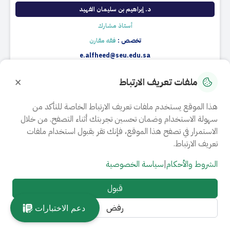
د. إبراهيم بن سليمان الفهيد
أستاذ مشارك
تخصص :
فقه مقارن
e.alfheed@seu.edu.sa
قسم العلوم الإنسانية
×
ملفات تعريف الارتباط
فرع الدمام
السيرة الذاتية
هذا الموقع يستخدم ملفات تعريف الارتباط الخاصة للتأكد من
سهولة الاستخدام وضمان تحسين تجربتك أثناء التصفح. من خلال
الاستمرار في تصفح هذا الموقع، فإنك تقر بقبول استخدام ملفات
تعريف الارتباط.
الشروط والأحكام
|
سياسة الخصوصية
قبول
د. أفنان سامي فطاني
رفض
دعم الاختبارات
أستاذ مساعد