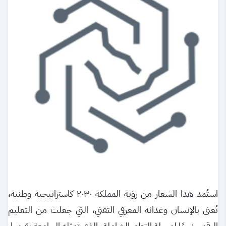
استُمد هذا الشعار من رؤية المملكة ٢٠٣٠ كاستراتيجية وطنية،
تُعنى بالإنسان وغذائه المعرفي التقني، التي جعلت من التعليم
الرقمي نهجًا لمرحلة التطور الشاملة، الذي تمثله الجامعة بقيمها،