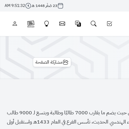
23 صَفَر 1448 هـ
9:51:32 AM
مشاركة الصفحة
يعُد فرع الجامعة السعودية الإلكترونية بالدمام أكبر فروع الجامعة بعد المقر الرئيسي بالرياض حيث يضم ما يقارب 7000 طالبًا وطالبة ويتسع لـ 9000 طالب
وطالبة، كما تم ربطه بشبكة المركز الرئيسي بالرياض، ويمتاز المبنى بالاستقلالية الكاملة والبناء الهندسي الحديث، تأسس الفرع في العام 1433هـ واستقبل أولى