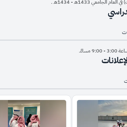
 الجامعي 1433هـ - 1434هـ .
دراسي
ات
9 مساءً.
لإعلانات
ت