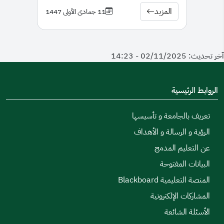
الحكيمة للتحول إلى تطبيق مفهوم الحكومة الإلكترونية تسعى
المزيد
11 جمادى الأولى 1447
الجامعة للاستمرارية في تسريع وتحسين إجراءاتها وخدماتها، كما
تبذل جهودًا حثيثة للاستفادة القصوى من التقنيات الحديثة
آخر تحديث: 02/11/2025 - 14:23
لتسهيل العمليات الأكاديمية بما يخدم عضو هيئة التدريس
والطالب على حد سواء مع الالتزام بأعلى المقاييس في تقديم
جميع خدماتها وذلك سعيًا منها لخدمة هذا الكيان التعليمي
الروابط الرئيسية
وتطوير مخرجاته بصورة تواكب تطلعات هذا الوطن المعطاء.
تعريف بالجامعة و تأسيسها
تسعى عمادة القبول والتسجيل إلى التميز والوصول الى أعلى
الرؤية و الرسالة و الأهداف
مستوى احترافية بتدريب منسوبيها على أحدث الأنظمة
عن التعليم المدمج
الأكاديمية المختصة. حيث تهدف إلى أتمتة جمع الخدمات
البيانات المفتوحة
المقدمة للطلبة بنسبة 100%.
المنصة التعليمية Blackboard
المشاركات الإلكترونية
الأسئلة الشائعة