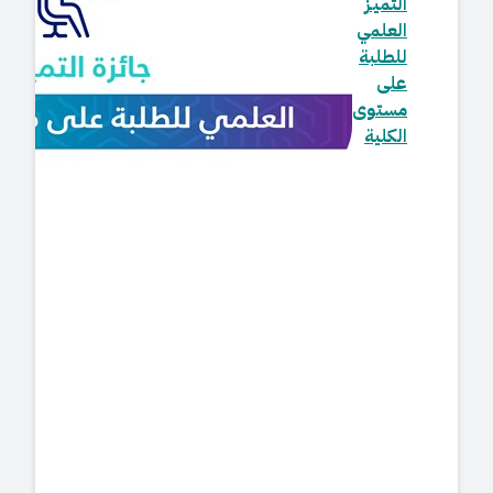
التميـز
العلمي
للطلبة
على
مستوى
الكلية