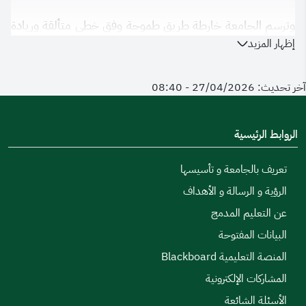
وترسم الجامعة خارطة طريق طموحة وفق خطى متألقة وريادة
إظهار المزيد
متجددة ، مبرهنة على مواصلة التزامها بضمان الاستدامة والتميز
الرقمي في جميع أعمالها ، حيث أثمرت تلك الجهود إلى تحقيق
آخر تحديث: 27/04/2026 - 08:40
مراكز متقدمة في مؤشر قطاع التعليم والتدريب في قياس التحول
الرقمي الحكومي ، وذلك بفضل الرؤية الطموحة والدعم
اللامحدود من القيادة الرشيدة، والجهود المتواصلة التي تبذلها
الروابط الرئيسية
منظومة التحول الرقمي و يضمن الارتقاء والتميز في تقديم
تعريف بالجامعة و تأسيسها
الخدمات الرقمية.
الرؤية و الرسالة و الأهداف
عن التعليم المدمج
البيانات المفتوحة
المنصة التعليمية Blackboard
المشاركات الإلكترونية
الأسئلة الشائعة