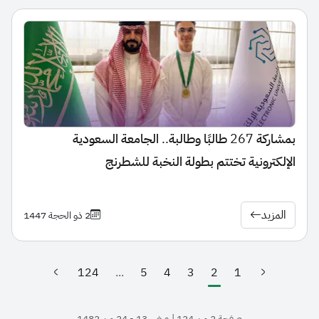
بمشاركة 267 طالبًا وطالبة.. الجامعة السعودية
الإلكترونية تختتم بطولة النخبة للشطرنج
المزيد
2 ذو الحجة 1447
124
...
5
4
3
2
1
(الصفحة الحالية)
صفحة 2 من 124 | عرض 13 - 24 من 1482